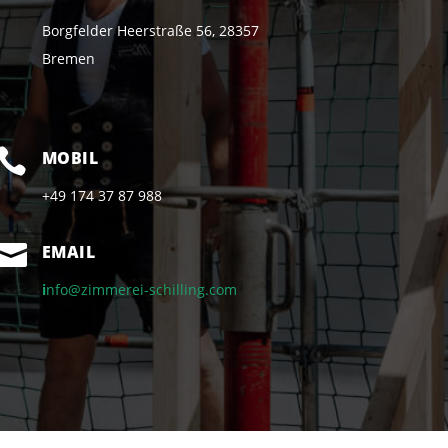
Borgfelder Heerstraße 56, 28357
Bremen

MOBIL
+49 174 37 87 988

EMAIL
i
nfo@zimmerei-schilling.com