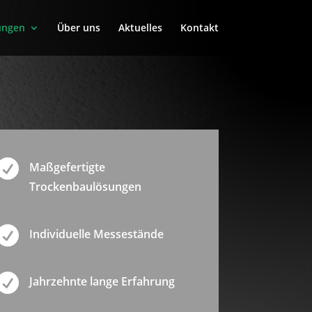
ungen
Über uns
Aktuelles
Kontakt

Maßgefertigte
Trockenbaulösungen

Individuelle Messestände

Jahrzehnte lange Erfahrung